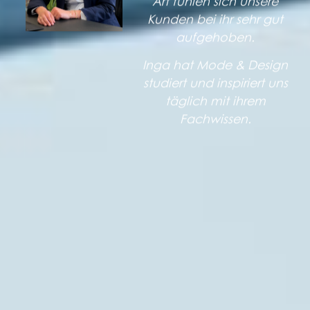
Art fühlen sich unsere
Kunden bei ihr sehr gut
aufgehoben.
Inga hat Mode & Design
studiert und inspiriert uns
täglich mit ihrem
Fachwissen.